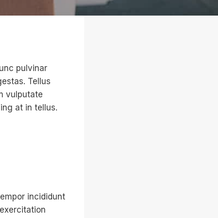
Nunc pulvinar
estas. Tellus
m vulputate
g at in tellus.
tempor incididunt
exercitation