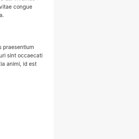
 vitae congue
a.
is praesentium
ri sint occaecati
ia animi, id est