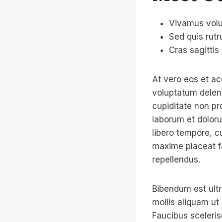
Vivamus volu
Sed quis rutr
Cras sagittis
At vero eos et ac
voluptatum deleni
cupiditate non pro
laborum et doloru
libero tempore, c
maxime placeat f
repellendus.
Bibendum est ultr
mollis aliquam ut
Faucibus sceleri