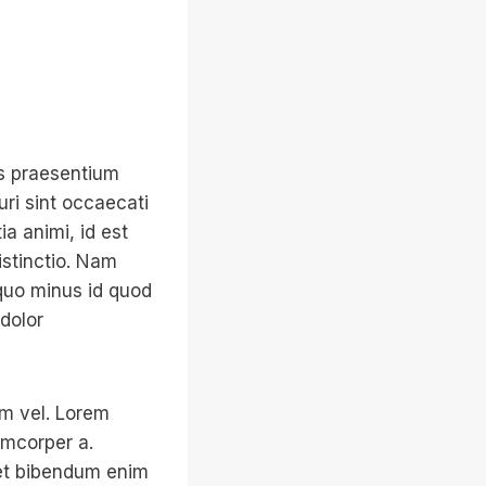
is praesentium
ri sint occaecati
ia animi, id est
istinctio. Nam
 quo minus id quod
dolor
am vel. Lorem
amcorper a.
uet bibendum enim