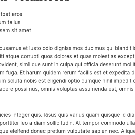
tpat eros
um tellus
 sem sit amet
cusamus et iusto odio dignissimos ducimus qui blanditi
ti atque corrupti quos dolores et quas molestias exceptu
vident, similique sunt in culpa qui officia deserunt mollit
m fuga. Et harum quidem rerum facilis est et expedita d
um soluta nobis est eligendi optio cumque nihil impedit
acere possimus, omnis voluptas assumenda est, omnis 
icies integer quis. Risus quis varius quam quisque id di
 porttitor leo a diam sollicitudin. At tempor commodo ull
sque eleifend donec pretium vulputate sapien nec. Aliq