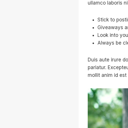
ullamco laboris n
Stick to post
Giveaways ar
Look into you
Always be cl
Duis aute irure do
pariatur. Excepte
mollit anim id est