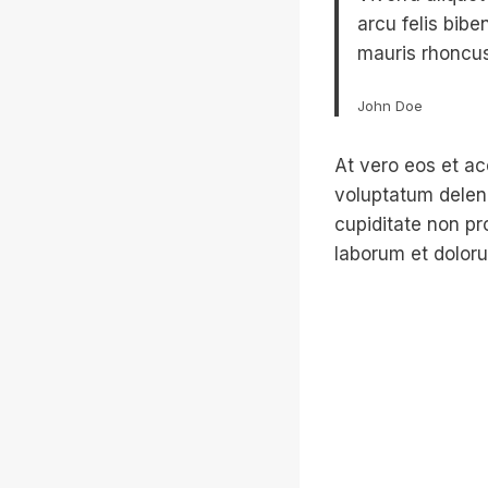
arcu felis bib
mauris rhoncus
John Doe
At vero eos et ac
voluptatum deleni
cupiditate non pro
laborum et dolor