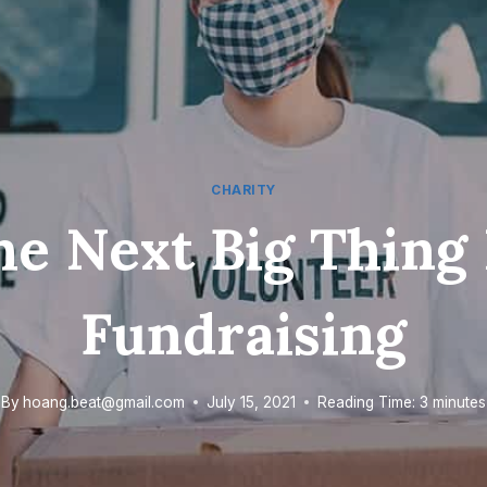
CHARITY
he Next Big Thing 
Fundraising
By
hoang.beat@gmail.com
July 15, 2021
Reading Time:
3
minutes