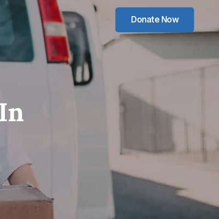
Donate Now
In