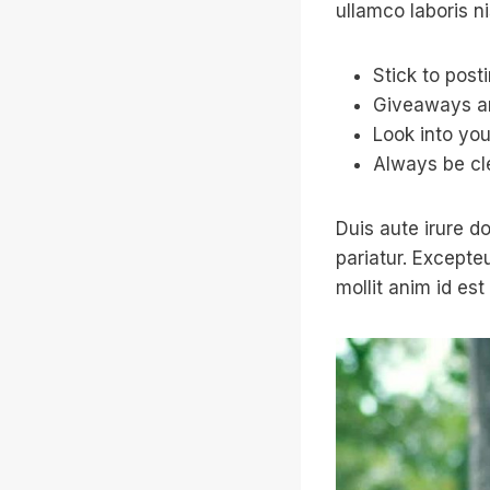
ullamco laboris n
Stick to post
Giveaways ar
Look into you
Always be cl
Duis aute irure do
pariatur. Excepte
mollit anim id est