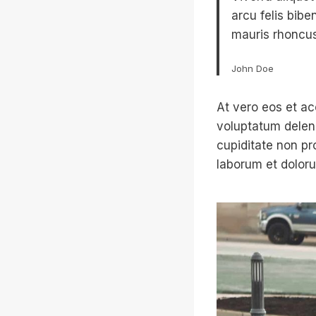
arcu felis bib
mauris rhoncus
John Doe
At vero eos et ac
voluptatum deleni
cupiditate non pro
laborum et dolor