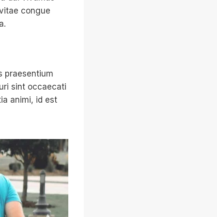
 vitae congue
a.
is praesentium
ri sint occaecati
ia animi, id est