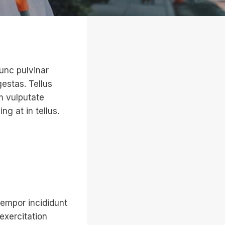
Nunc pulvinar
estas. Tellus
m vulputate
g at in tellus.
tempor incididunt
exercitation