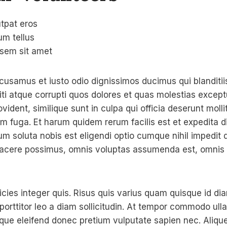
tpat eros
um tellus
 sem sit amet
cusamus et iusto odio dignissimos ducimus qui blanditi
ti atque corrupti quos dolores et quas molestias exceptu
vident, similique sunt in culpa qui officia deserunt mollit
m fuga. Et harum quidem rerum facilis est et expedita d
um soluta nobis est eligendi optio cumque nihil impedit
acere possimus, omnis voluptas assumenda est, omnis 
icies integer quis. Risus quis varius quam quisque id di
 porttitor leo a diam sollicitudin. At tempor commodo ull
sque eleifend donec pretium vulputate sapien nec. Aliq