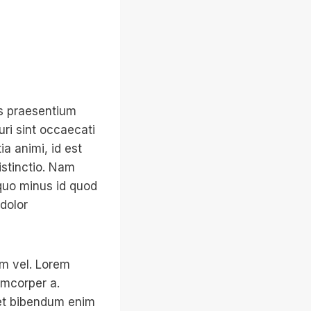
is praesentium
ri sint occaecati
ia animi, id est
istinctio. Nam
 quo minus id quod
dolor
am vel. Lorem
amcorper a.
uet bibendum enim