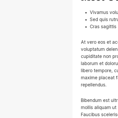
Vivamus volu
Sed quis rutr
Cras sagittis
At vero eos et ac
voluptatum deleni
cupiditate non pro
laborum et doloru
libero tempore, c
maxime placeat f
repellendus.
Bibendum est ultr
mollis aliquam ut
Faucibus sceleri