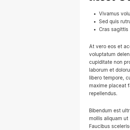
Vivamus volu
Sed quis rutr
Cras sagittis
At vero eos et ac
voluptatum deleni
cupiditate non pro
laborum et doloru
libero tempore, c
maxime placeat f
repellendus.
Bibendum est ultr
mollis aliquam ut
Faucibus sceleri