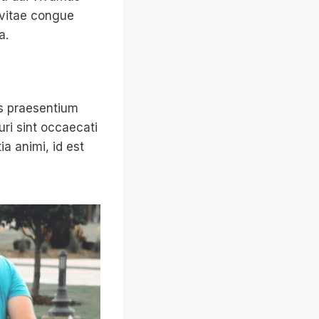
 vitae congue
a.
is praesentium
ri sint occaecati
ia animi, id est