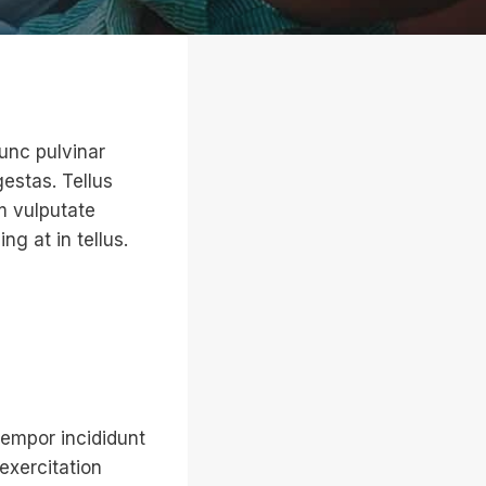
Nunc pulvinar
estas. Tellus
m vulputate
g at in tellus.
tempor incididunt
exercitation