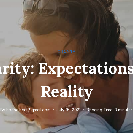
CHARITY
rity: Expectations
Reality
By
hoang.beat@gmail.com
July 15, 2021
Reading Time:
3
minutes