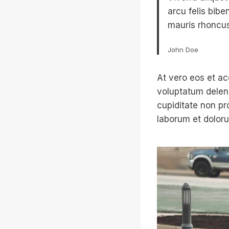
arcu felis bib
mauris rhoncus
John Doe
At vero eos et ac
voluptatum deleni
cupiditate non pro
laborum et dolor