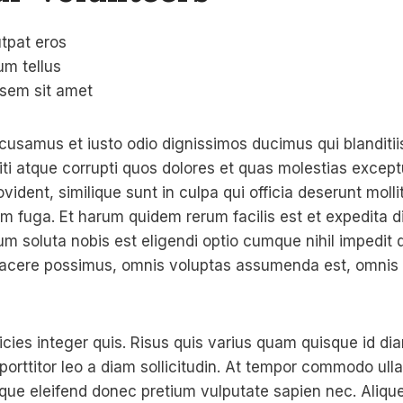
tpat eros
um tellus
 sem sit amet
cusamus et iusto odio dignissimos ducimus qui blanditi
ti atque corrupti quos dolores et quas molestias exceptu
vident, similique sunt in culpa qui officia deserunt mollit
m fuga. Et harum quidem rerum facilis est et expedita d
um soluta nobis est eligendi optio cumque nihil impedit
acere possimus, omnis voluptas assumenda est, omnis 
icies integer quis. Risus quis varius quam quisque id di
 porttitor leo a diam sollicitudin. At tempor commodo ull
sque eleifend donec pretium vulputate sapien nec. Aliq