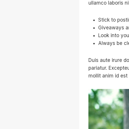
ullamco laboris n
Stick to post
Giveaways ar
Look into you
Always be cl
Duis aute irure do
pariatur. Excepte
mollit anim id est