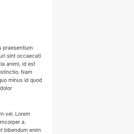
is praesentium
ri sint occaecati
ia animi, id est
istinctio. Nam
 quo minus id quod
dolor
am vel. Lorem
amcorper a.
uet bibendum enim